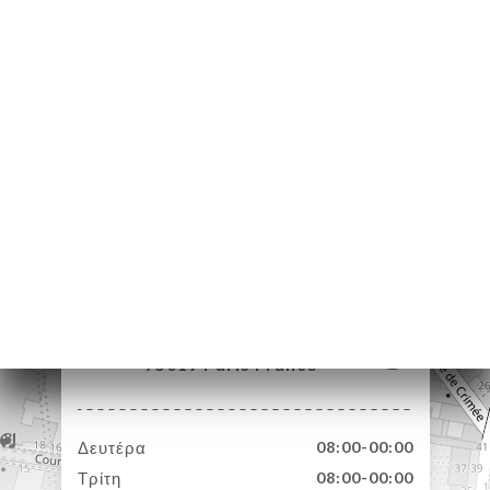
ΙΚΉ
ΤΗΣΗ
ΡΑΦΊΕΣ
ΤΙΚΉ
ΝΟΎ
ΑΦΉ
74 Rue Botzaris
75019 Paris France
Δευτέρα
08:00-00:00
Τρίτη
08:00-00:00