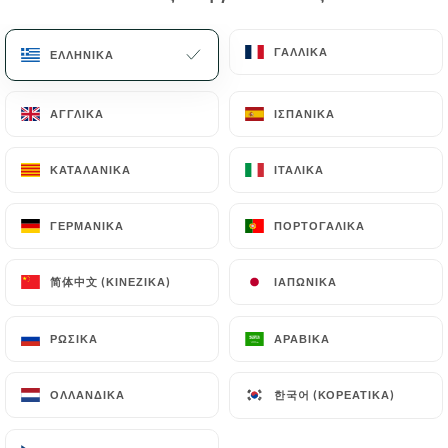
EL
ΜΕΝΟΎ
ΓΑΛΛΙΚΆ
ΓΑΛΛΙΚΆ
ΕΛΛΗΝΙΚΆ
ΕΛΛΗΝΙΚΆ
ΑΓΓΛΙΚΆ
ΑΓΓΛΙΚΆ
ΙΣΠΑΝΙΚΆ
ΙΣΠΑΝΙΚΆ
ΚΑΤΑΛΑΝΙΚΆ
ΚΑΤΑΛΑΝΙΚΆ
ΙΤΑΛΙΚΆ
ΙΤΑΛΙΚΆ
/
ΑΡΧΙΚΉ
ΕΠΑΦΉ
Επαφή
ΓΕΡΜΑΝΙΚΆ
ΓΕΡΜΑΝΙΚΆ
ΠΟΡΤΟΓΑΛΙΚΆ
ΠΟΡΤΟΓΑΛΙΚΆ
简体中文 (ΚΙΝΈΖΙΚΑ)
简体中文 (ΚΙΝΈΖΙΚΑ)
ΙΑΠΩΝΙΚΆ
ΙΑΠΩΝΙΚΆ
ΡΩΣΙΚΆ
ΡΩΣΙΚΆ
ΑΡΑΒΙΚΆ
ΑΡΑΒΙΚΆ
한국어 (ΚΟΡΕΆΤΙΚΑ)
한국어 (ΚΟΡΕΆΤΙΚΑ)
ΟΛΛΑΝΔΙΚΆ
ΟΛΛΑΝΔΙΚΆ
L'Estampe