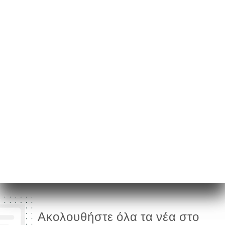
74 Rue Botzaris
75019 Paris France
Δευτέρα
08:00-00:00
Τρίτη
08:00-00:00
Τετάρτη
08:00-00:00
Πέμπτη
08:00-00:00
Παρασκευή
08:00-00:00
Σάββατο
08:00-00:00
Κυριακή
08:00-00:00
Ακολουθήστε όλα τα νέα στο