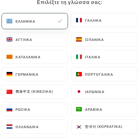
Επιλέξτε τη γλώσσα σας:
Επιλέξτε τη γλώσσα σας:
26 ΑΞΙΟΛΌΓΗΣΗ
LOUNGE-BAR & RESTAURANT
ΓΑΛΛΙΚΆ
ΓΑΛΛΙΚΆ
ΕΛΛΗΝΙΚΆ
ΕΛΛΗΝΙΚΆ
74 Rue Botzaris
75019 Paris France
ΑΓΓΛΙΚΆ
ΑΓΓΛΙΚΆ
ΙΣΠΑΝΙΚΆ
ΙΣΠΑΝΙΚΆ
ΚΑΤΑΛΑΝΙΚΆ
ΚΑΤΑΛΑΝΙΚΆ
ΙΤΑΛΙΚΆ
ΙΤΑΛΙΚΆ
ΓΕΡΜΑΝΙΚΆ
ΓΕΡΜΑΝΙΚΆ
ΠΟΡΤΟΓΑΛΙΚΆ
ΠΟΡΤΟΓΑΛΙΚΆ
简体中文 (ΚΙΝΈΖΙΚΑ)
简体中文 (ΚΙΝΈΖΙΚΑ)
ΙΑΠΩΝΙΚΆ
ΙΑΠΩΝΙΚΆ
ΡΩΣΙΚΆ
ΡΩΣΙΚΆ
ΑΡΑΒΙΚΆ
ΑΡΑΒΙΚΆ
한국어 (ΚΟΡΕΆΤΙΚΑ)
한국어 (ΚΟΡΕΆΤΙΚΑ)
ΟΛΛΑΝΔΙΚΆ
ΟΛΛΑΝΔΙΚΆ
Ποιοι είμαστε;