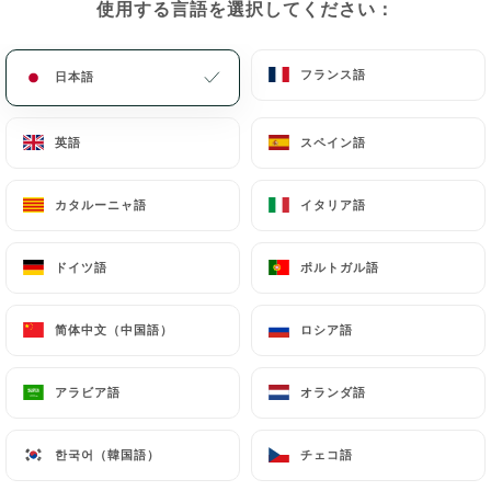
使用する言語を選択してください：
使用する言語を選択してください：
レビュー件数 26
LOUNGE-BAR & RESTAURANT
フランス語
フランス語
日本語
日本語
74 Rue Botzaris
75019 Paris France
英語
英語
スペイン語
スペイン語
カタルーニャ語
カタルーニャ語
イタリア語
イタリア語
ドイツ語
ドイツ語
ポルトガル語
ポルトガル語
简体中文（中国語）
简体中文（中国語）
ロシア語
ロシア語
アラビア語
アラビア語
オランダ語
オランダ語
한국어（韓国語）
한국어（韓国語）
チェコ語
チェコ語
弊社について