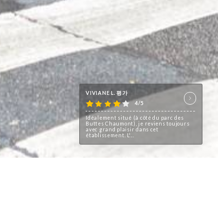
VIVIANE L. 평가
4/5
Idéalement situé (à côté du parc des
Buttes Chaumont), je reviens toujours
avec grand plaisir dans cet
établissement. L'...
, le restaurant L’Estampe attire