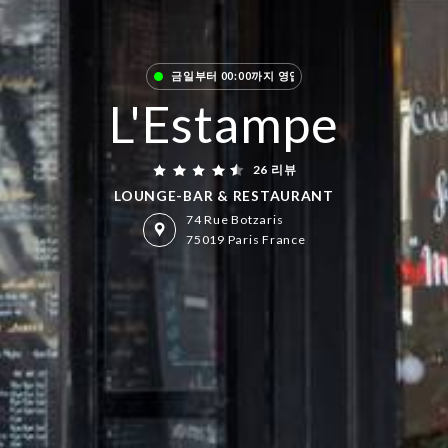
금일부터 00:00까지 영업
L'Estampe
26 리뷰
LOUNGE-BAR & RESTAURANT
74 Rue Botzaris
75019 Paris France