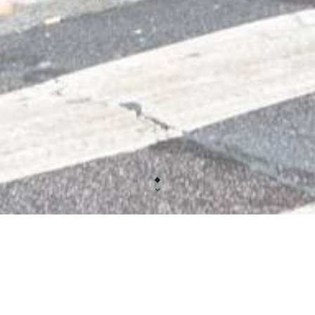
Idéalement placé juste en face des Buttes Chaumont à Paris
immédiatement l’œil avec sa décoration très trava