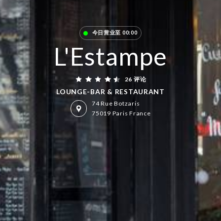
今日营业至 00:00
L'Estampe
26 评论
LOUNGE-BAR & RESTAURANT
74 Rue Botzaris
75019 Paris France