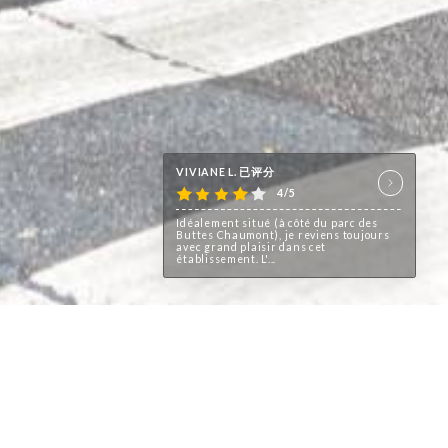
VIVIANE L. 已评分
4/5
Idéalement situé (à côté du parc des
Buttes Chaumont), je reviens toujours
avec grand plaisir dans cet
établissement. L'...
, le restaurant L’Estampe attire
illée, cosy à souhait.