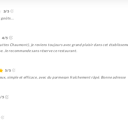
3/5
 goûts...
4/5
uttes Chaumont), je reviens toujours avec grand plaisir dans cet établissemen
use. Je recommande sans réserve ce restaurant.
5/5
cieux, simple et efficace, avec du parmesan fraîchement râpé. Bonne adresse
5/5