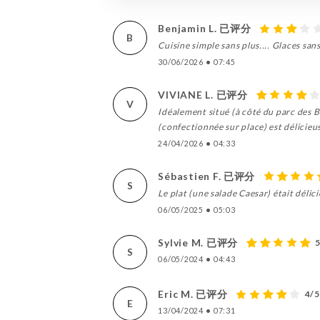
Benjamin L. 已评分
B
Cuisine simple sans plus.... Glaces sans
30/06/2026
•
07:45
VIVIANE L. 已评分
V
Idéalement situé (à côté du parc des B
(confectionnée sur place) est délicie
24/04/2026
•
04:33
Sébastien F. 已评分
S
Le plat (une salade Caesar) était déli
06/05/2025
•
05:03
Sylvie M. 已评分
S
06/05/2024
•
04:43
Eric M. 已评分
4/5
E
13/04/2024
•
07:31