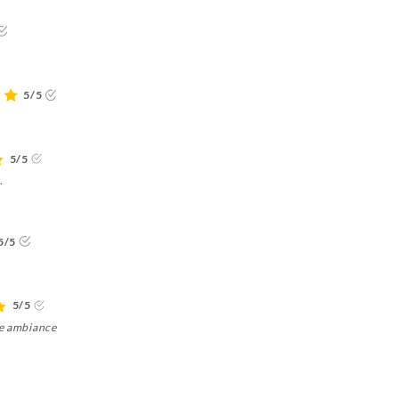
5/5
5/5
.
5/5
5/5
ne ambiance