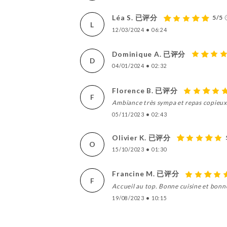
Léa S. 已评分
5/5
L
12/03/2024
•
06:24
Dominique A. 已评分
D
04/01/2024
•
02:32
Florence B. 已评分
F
Ambiance très sympa et repas copieux
05/11/2023
•
02:43
Olivier K. 已评分
O
15/10/2023
•
01:30
Francine M. 已评分
F
Accueil au top. Bonne cuisine et bon
19/08/2023
•
10:15